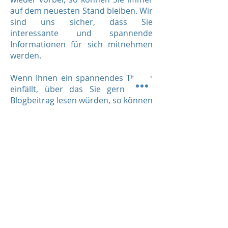
auf dem neuesten Stand bleiben. Wir
sind uns sicher, dass Sie
interessante und spannende
Informationen für sich mitnehmen
werden.
Wenn Ihnen ein spannendes Thema
einfällt, über das Sie gern einen
Blogbeitrag lesen würden, so können
Sie sich gern bei uns melden. In der
täglichen Arbeit mit Yachten und
Booten gibt es vermutlich nichts,
was wir noch nicht gesehen haben.
Melden Sie sich gern über unsere
Kontaktmöglichkeiten
. Wir freuen
uns auf Ihre Anfrage!
YachtPolish in Kappeln ist Ihr
kompetenter Ansprechpartner,
wenn es um Yacht- und Bootspflege
geht.