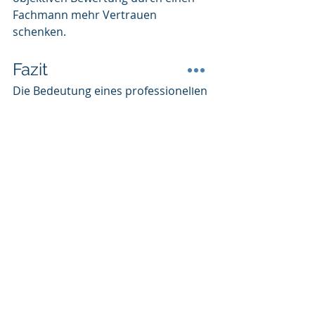
Fachmann mehr Vertrauen 
schenken.
Fazit
Die Bedeutung eines professionellen 
Bootsgutachters für den Kauf, den 
Verkauf und die Versicherung von 
Yachten und Booten kann nicht hoch 
genug eingeschätzt werden. 
Von der genauen Zustands- und 
Wertbestimmung bis hin zur 
Risikobewertung und 
Schadensanalyse, bietet ein 
qualifiziertes Bootsgutachten 
Sicherheit und Transparenz, was 
absolut unerlässlich ist. Ein 
Bootsgutachten ist der 